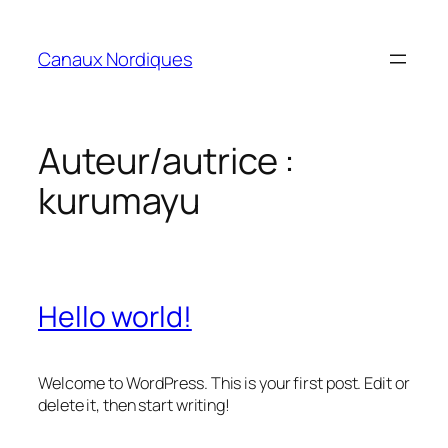
Aller
au
Canaux Nordiques
contenu
Auteur/autrice :
kurumayu
Hello world!
Welcome to WordPress. This is your first post. Edit or
delete it, then start writing!