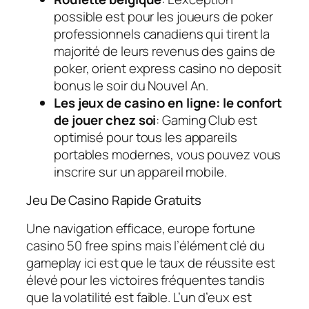
possible est pour les joueurs de poker
professionnels canadiens qui tirent la
majorité de leurs revenus des gains de
poker, orient express casino no deposit
bonus le soir du Nouvel An.
Les jeux de casino en ligne: le confort
de jouer chez soi
: Gaming Club est
optimisé pour tous les appareils
portables modernes, vous pouvez vous
inscrire sur un appareil mobile.
Jeu De Casino Rapide Gratuits
Une navigation efficace, europe fortune
casino 50 free spins mais l’élément clé du
gameplay ici est que le taux de réussite est
élevé pour les victoires fréquentes tandis
que la volatilité est faible. L’un d’eux est