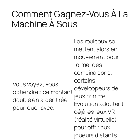
Comment Gagnez-Vous À La
Machine À Sous
Les rouleaux se
mettent alors en
mouvement pour
former des
combinaisons,
certains
Vous voyez, vous
développeurs de
obtiendrez ce montant
jeux comme
doublé en argent réel
Evolution adoptent
pour jouer avec.
déjà les jeux VR
(réalité virtuelle)
pour offrir aux
joueurs distants